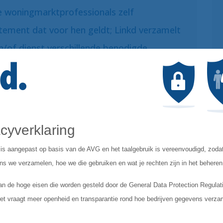
 woningmarktprofessionals zelf
tement dat voor hen geldt; Linkd verzamelt
/of dienst verschillende benodigde,
voor het verwerken van de aanvraag daar.
statement van aansluitingregelen.nl
S LEGGEN WIJ VAST?
egevens van u verwerken:
 verzamelen wij zakelijke
vens, ibannummer, gebruiksgegevens van
nden van energie en water.
ectie- app verwerken wij naam en e-