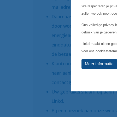
mailadres.
Daarnaast verwerken we de v
door woningmarktprofessiona
energieadvies wordt aangevra
einddatum van uw contract en
de betaalwijze.
Klantcontact tussen de wonin
naar aanleiding van het contac
contactgegevens of een klach
Uw gebruikersnaam bij aanme
Linkd.
Bij een bezoek aan onze websi