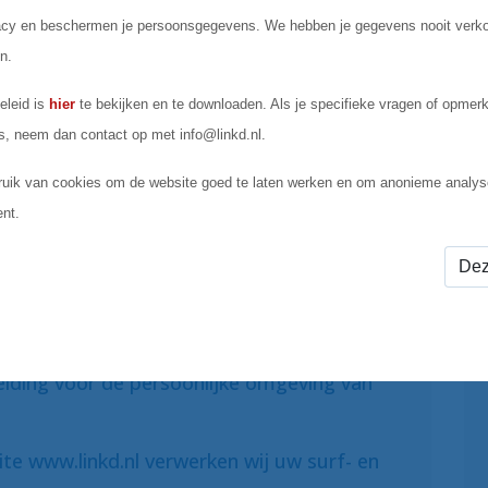
olgende contractgegevens van klanten die
ls worden aangebracht of voor wie een
agd. Maar ook informatie over begin- en
 bij energie en water de meterstanden en
gmarktprofessional en Linkd: gegevens
t, zoals terugbelverzoek, wijziging
t.
lding voor de persoonlijke omgeving van
te www.linkd.nl verwerken wij uw surf- en