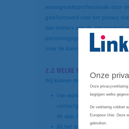
woningmarktprofessionals door de
geïnformeerd over het privacy sta
dan immers ook de, per product en
persoonsgegevens van deze klant 
Voor de klanten geldt het privacy 
2.2 WELKE PERSOONSGEGEVEN
Wij kunnen de volgende persoonsg
Van woningmarktprofessionals
contactgegevens, adresgege
de app, contact- en metersta
Bij het gebruik van onze insp